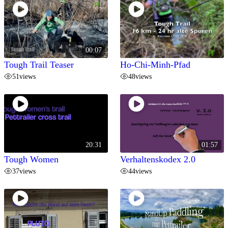
00:07
Tough Trail Teaser
Ho-Chi-Minh-Pfad
51
views
48
views
20:31
01:57
Tough Women
Verhaltenskodex 2.0
37
views
44
views