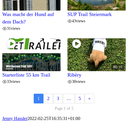
Was macht der Hund auf
SUP Trail Steiermark
43
views
dem Dach?
31
views
00:16
Starterliste 55 km Trail
Ribèry
33
views
30
views
1
2
3
…
5
»
Page 1 of 5
Jenny Hassler
2022-02-25T16:35:31+01:00