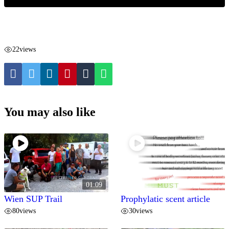
22
views
You may also like
01:09
Wien SUP Trail
Prophylatic scent article
80
views
30
views