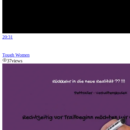
20:31
Tough Women
37
views