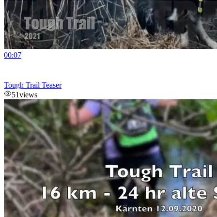
00:07
Tough Trail Teaser
51
views