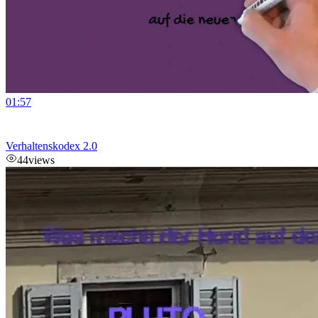
01:57
Verhaltenskodex 2.0
44
views