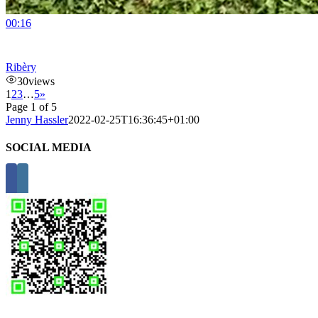
00:16
Ribèry
30
views
1
2
3
…
5
»
Page 1 of 5
Jenny Hassler
2022-02-25T16:36:45+01:00
SOCIAL MEDIA