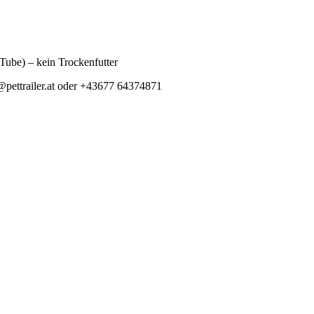
 Tube) – kein Trockenfutter
e@pettrailer.at oder +43677 64374871