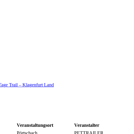
age Trail – Klagenfurt Land
Veranstaltungsort
Veranstalter
Pörtschach
PETTRAILER