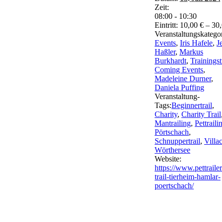
Zeit:
08:00 - 10:30
Eintritt:
10,00 € – 30
Veranstaltungskatego
Events
,
Iris Hafele
,
J
Haßler
,
Markus
Burkhardt
,
Trainingst
Coming Events
,
Madeleine Durner
,
Daniela Puffing
Veranstaltung-
Tags:
Beginnertrail
,
Charity
,
Charity Trail
Mantrailing
,
Pettraili
Pörtschach
,
Schnuppertrail
,
Villa
Wörthersee
Website:
https://www.pettrailer
trail-tierheim-hamlar-
poertschach/