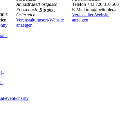
Annastraße/Postgasse
Telefon
+43 720 310 560
Pörtschach
,
Kärnten
E-Mail
info@pettrailer.at
,00 €
Österreich
Veranstalter-Website
rien:
Veranstaltungsort-Website
anzeigen
enny
anzeigen
rails
,
,
ng
,
ch
,
.at/event/charity-