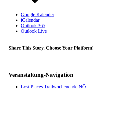
Google Kalender
iCalendar
Outlook 365
Outlook Live
Share This Story, Choose Your Platform!
Facebook
Twitter
Reddit
LinkedIn
Tumblr
Pinterest
Vk
E-
Mail
Veranstaltung-Navigation
Lost Places Trailwochenende NÖ