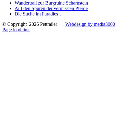
Wandertrail zur Burgruine Scharnstein
Auf den Spuren der vermissten Pferde
Die Suche im Paradies…
© Copyright
2026 Pettrailer |
Webdesign by media3000
Facebook
Page load link
Nach
oben